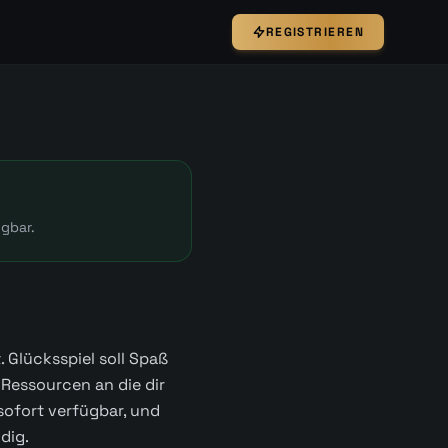
REGISTRIEREN
ügbar.
 Glücksspiel soll Spaß
Ressourcen an die dir
 sofort verfügbar, und
dig.