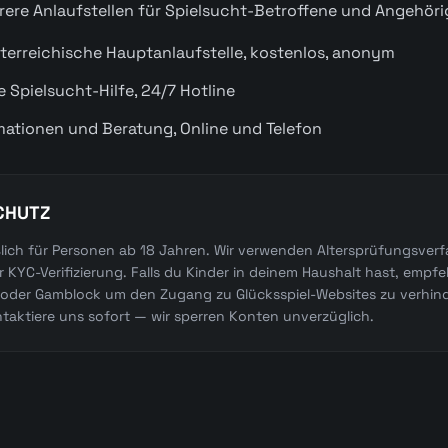
hrere Anlaufstellen für Spielsucht-Betroffene und Angehöri
erreichische Hauptanlaufstelle, kostenlos, anonym
 Spielsucht-Hilfe, 24/7 Hotline
ationen und Beratung, Online und Telefon
CHUTZ
ßlich für Personen ab 18 Jahren. Wir verwenden Altersprüfungsverf
 KYC-Verifizierung. Falls du Kinder in deinem Haushalt hast, empfeh
oder Gamblock um den Zugang zu Glücksspiel-Websites zu verhind
ntaktiere uns sofort — wir sperren Konten unverzüglich.