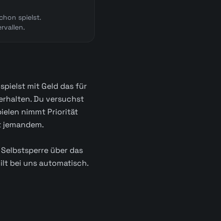
chon spielst.
rvallen.
spielst mit Geld das für
verhalten. Du versuchst
elen nimmt Priorität
it jemandem.
 Selbstsperre über das
ilt bei uns automatisch.