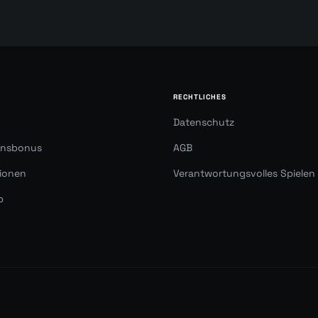
RECHTLICHES
Datenschutz
ensbonus
AGB
tionen
Verantwortungsvolles Spielen
p