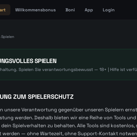
art
Willkommensbonus
Boni
App
Login
 Spielen
NGSVOLLES SPIELEN
rhaltung. Spielen Sie verantwortungsbewusst — 18+ | Hilfe ist verf
TUNG ZUM SPIELERSCHUTZ
n unsere Verantwortung gegenüber unseren Spielern ernst.
tung werden. Deshalb bieten wir eine Reihe von Tools und 
r dein Spielverhalten zu behalten. Alle Tools sind kostenlos,
ert werden — ohne Wartezeit, ohne Support-Kontakt notwen