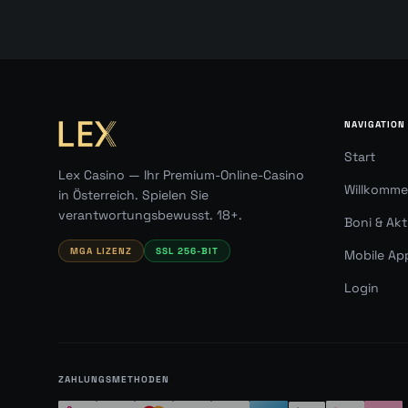
NAVIGATION
Start
Lex Casino — Ihr Premium-Online-Casino
Willkomm
in Österreich. Spielen Sie
verantwortungsbewusst. 18+.
Boni & Ak
MGA LIZENZ
SSL 256-BIT
Mobile Ap
Login
ZAHLUNGSMETHODEN