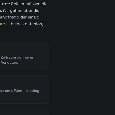
utet: Spieler müssen die
n. Wir gehen über die
ngfristig der einzig
re
— beide kostenlos,
 Zeitraum definieren.
 Verlusten.
esperrt, Wiedereinstieg